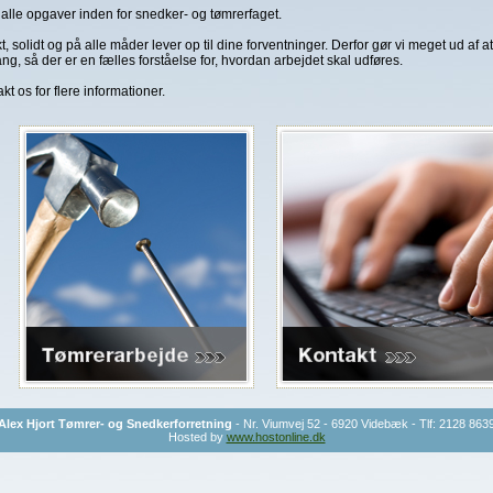
 alle opgaver inden for snedker- og tømrerfaget.
kt, solidt og på alle måder lever op til dine forventninger. Derfor gør vi meget ud af a
ng, så der er en fælles forståelse for, hvordan arbejdet skal udføres.
 os for flere informationer.
Alex Hjort Tømrer- og Snedkerforretning
- Nr. Viumvej 52 - 6920 Videbæk - Tlf: 2128 863
Hosted by
www.hostonline.dk