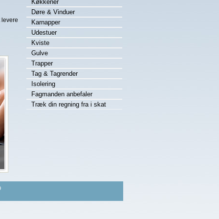
Køkkener
Døre & Vinduer
t levere
Karnapper
Udestuer
Kviste
Gulve
Trapper
Tag & Tagrender
Isolering
Fagmanden anbefaler
Træk din regning fra i skat
9