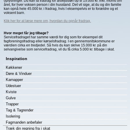
oplysninger. Du kan få fradrag for arbejdsløn op til 15.000 kr. inkl. moms om
året, for hver voksen person i din husstand. Det vil sige, at du og din familie
kan opnå hele 45.000 kr. i fradrag, hvis I eksempelvis er to forældre og et
voksent barn.
Klik her for at læse mere om, hvordan du opnår fradrag.
Hvor meget får jeg tilbage?
Servicefradraget har samme værdi for dig som for eksempel dit
fagforeningsfradrag eller kørselsfradrag. I en gennemsnitskommune er
værdien cirka en tredjedel. Så hvis du kan skrive 15.000 kr. på din
selvangivelse som servicefradrag, vil du få cirka 5.000 kr. tilbage i skat.
Inspiration
Køkkener
Døre & Vinduer
Karnapper
Udestuer
Kviste
Gulve
Trapper
Tag & Tagrender
Isolering
Fagmanden anbefaler
Træk din regning fra i skat